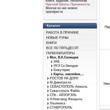
Книги, изделия, технологии
Научной Школы Причинности
.
Многие из них можно
приобрести.
Каталог
Пер
РАБОТА В ПРИЧИНЕ
НОВЫЕ РУНЫ
КНИГИ
ВСЕ ПО ПЯТЬДЕСЯТ
ГАРМОНИЗАТОРЫ
Мск, В.К.Селищев
УАБ
УКЭ Со-Звездие
Бижутерия
Карты, наклейки,...
РОСТОВ НА ДОНУ
М.Димитрогло
Нак
СЕВАСТОПОЛЬ Аюмэль
Севастополь Файба
СПб - АЙЗОРЭЛЬ
Н-Новгород Фазорэль
Ульяновск
СТАВРОПОЛЬ