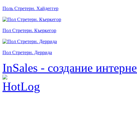
Поль Стретерн. Хайдеггер
Пол Стретерн. Къеркегор
Пол Стретерн. Деррида
InSales - создание интерн