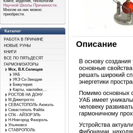
Книги, изделия, технологии
Научной Школы Причинности
.
Многие из них можно
приобрести.
Каталог
РАБОТА В ПРИЧИНЕ
Описание
НОВЫЕ РУНЫ
КНИГИ
ВСЕ ПО ПЯТЬДЕСЯТ
В основу создания
ГАРМОНИЗАТОРЫ
основные свойства 
Мск, В.К.Селищев
решать широкий сп
УАБ
УКЭ Со-Звездие
энергетики простра
Бижутерия
Карты, наклейки,...
Помимо основных ф
РОСТОВ НА ДОНУ
УАБ имеет уникаль
М.Димитрогло
СЕВАСТОПОЛЬ Аюмэль
человеку развиват
Севастополь Файба
гармоничному прох
СПб - АЙЗОРЭЛЬ
Н-Новгород Фазорэль
Устройства актуал
Ульяновск
СТАВРОПОЛЬ
Фибоначчи, находя