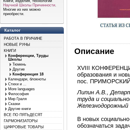
Книги, изделия, технологии
Научной Школы Причинности
.
Многие из них можно
приобрести.
Каталог
РАБОТА В ПРИЧИНЕ
НОВЫЕ РУНЫ
Описание
КНИГИ
Конференции, Труды
Школы
Тюмень
XVIII КОНФЕРЕНЦИЯ
Другие
образования и новы
Конференция 18
Календари, блокноты
пос. ПРИМОРСКИЙ, 
Стихи и ...
More languages
Липин А.В., Депа
Философия
труда и социально
Мир Граля
Сказки
Железнодорожный
Другие книги
ВСЕ ПО ПЯТЬДЕСЯТ
В новых социально
ГАРМОНИЗАТОРЫ
обозначаться задач
ЦИФРОВЫЕ ТОВАРЫ