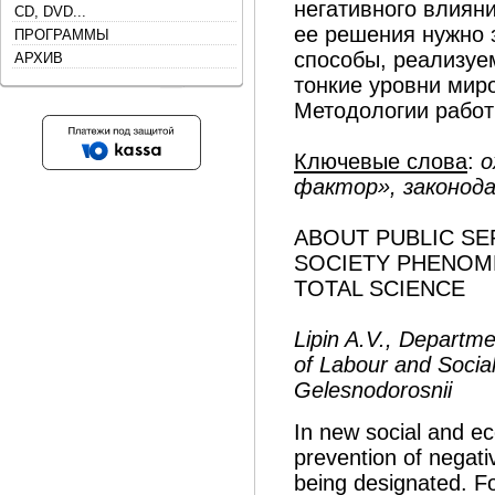
негативного влиян
CD, DVD...
ее решения нужно 
ПРОГРАММЫ
способы, реализуе
АРХИВ
тонкие уровни мир
Методологии работ
Ключевые слова
:
о
фактор», законод
ABOUT PUBLIC SE
SOCIETY PHENOM
TOTAL SCIENCE
Lipin A.V., Departme
of Labour and Social
Gelesnodorosnii
In new social and ec
prevention of negati
being designated. For