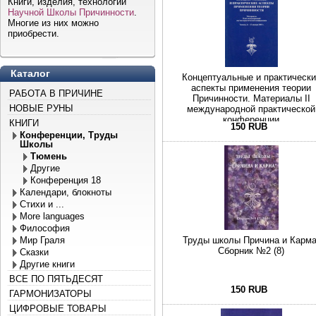
Книги, изделия, технологии
Научной Школы Причинности
.
Многие из них можно
приобрести.
Каталог
Концептуальные и практическ
аспекты применения теории
РАБОТА В ПРИЧИНЕ
Причинности. Материалы II
НОВЫЕ РУНЫ
международной практической
конференции
КНИГИ
150 RUB
Конференции, Труды
Школы
Тюмень
Другие
Конференция 18
Календари, блокноты
Стихи и ...
More languages
Философия
Мир Граля
Труды школы Причина и Карма
Сборник №2 (8)
Сказки
Другие книги
ВСЕ ПО ПЯТЬДЕСЯТ
150 RUB
ГАРМОНИЗАТОРЫ
ЦИФРОВЫЕ ТОВАРЫ