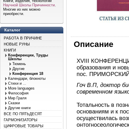
Книги, изделия, технологии
Научной Школы Причинности
.
Многие из них можно
приобрести.
Каталог
РАБОТА В ПРИЧИНЕ
Описание
НОВЫЕ РУНЫ
КНИГИ
Конференции, Труды
Школы
XVIII КОНФЕРЕНЦИЯ
Тюмень
образования и новы
Другие
пос. ПРИМОРСКИЙ, 
Конференция 18
Календари, блокноты
Стихи и ...
Гоч B.П, доктор би
More languages
современном язык
Философия
Мир Граля
Сказки
Тотальность в поз
Другие книги
основаниям и к по
ВСЕ ПО ПЯТЬДЕСЯТ
осуществилась воз
ГАРМОНИЗАТОРЫ
онтогносеологичес
ЦИФРОВЫЕ ТОВАРЫ