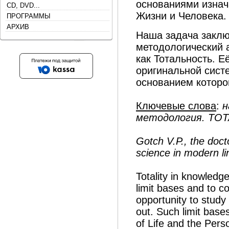
основаниями изнач
CD, DVD...
Жизни и Человека.
ПРОГРАММЫ
АРХИВ
Наша задача заклю
методологический 
как Тотальность. Е
оригинальной сист
основанием которо
Ключевые слова
:
н
методология. TO
Gotch V.P., the docto
science in modern li
Totality in knowledg
limit bases and to 
opportunity to study
out. Such limit bases
of Life and the Pers