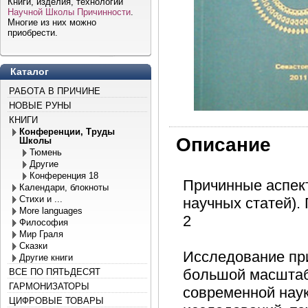
Книги, изделия, технологии
Научной Школы Причинности
.
Многие из них можно
приобрести.
Каталог
РАБОТА В ПРИЧИНЕ
НОВЫЕ РУНЫ
КНИГИ
Конференции, Труды
Описание
Школы
Тюмень
Другие
Конференция 18
Причинные аспект
Календари, блокноты
Стихи и ...
научных статей
More languages
2
Философия
Мир Граля
Сказки
Исследование при
Другие книги
большой масштаб 
ВСЕ ПО ПЯТЬДЕСЯТ
ГАРМОНИЗАТОРЫ
современной наук
ЦИФРОВЫЕ ТОВАРЫ