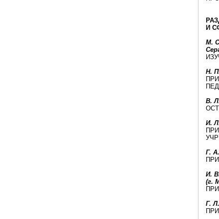
РАЗ
И С
М. С
Сер
ИЗУ
Н. П
ПРИ
ПЕД
B. Л
ОСТ
И. 
ПРИ
УЧ
Г. А
ПРИ
И. В
(г. 
ПРИ
Г. Л
ПРИ