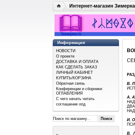
Интернет-магазин Зимерка
Информация
ВО
НОВОСТИ
О проекте
СЕВ
ДОСТАВКА И ОПЛАТА
КАК СДЕЛАТЬ ЗАКАЗ
ЛИЧНЫЙ КАБИНЕТ
РАЗ
КУПИТЬ/КОРЗИНА
Обратная связь
В. Л
ИСП
Конференции и сборники:
ОГЛАВЛЕНИЯ
А. А
С чего начать читать
НАД
соглашение опд
ДВА
НАД
И. О
ПСИ
B. Л