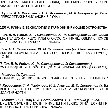
НИНГ НА УЧЕНИЧЕСТВО ЧЕРЕЗ ОВЛАДЕНИЕ МИРОВОЗЗРЕНЧЕСКИ
АЛАМИ ТЕОРИИ ПРИЧИННОСТИ
. Гудим, И. В. Игнатенко, А. А. Игнатенко, М. А. Назаренко (г. Харь
ПЛЕКС УПРАЖНЕНИИ «НОВЫЕ РУНЫ»
ДЕЛ V. РУННЫЕ ТЕХНОЛОГИИ И ГАРМОНИЗИРУЮЩИЕ УСТРОЙСТВА
. Гоч, В. Н. Рябых, В. Г. Самохвалов, Ю. М. Скоморовский (гг. Сев
МАЛИЗАЦИЯ ФУНКЦИОНАЛЬНОГО СОСТОЯНИЯ ЧЕЛОВЕКА С ПОМО
ОБРАЗОВАТЕЛЯ-ПРИБОРА «ЛАЛЬЖИ»
. Гоч, В. Г. Самохвалов, Ю. М. Скоморовский (гг. Севастополь, Хар
ИМИЗАЦИЯ ФУНКЦИОНАЛЬНОГО СОСТОЯНИЯ ЧЕЛОВЕКА С ПОМОЩ
ТОТЫ
П. Гоч, В. Н. Рябых, Ю. М. Скоморовский (г Севастополь)
ОЧАЯ МОДЕЛЬ УСТРОЙСТВА ДЛЯ СТАБИЛИЗАЦИИ ПРОЦЕССОВ ОТД
. Микеров (г. Таллинн)
СОБЫ ВОЗДЕЙСТВИЯ НА БИОЛОГИЧЕСКИЕ ОБЪЕКТЫ. РУННЫЕ ГА
. Хворостов, Т. И. Горбунова, И. Е. Акимов, М. С. Хворостов (г. Ба
ВЫЕ РЕЗУЛЬТАТЫ ПРИМЕНЕНИЯ РУННЫХ ГАРМОНИЗАТОРОВ В У
ИОАКТИВНОСТИ
. Теличко, Л. В. Заяц С. А. Богдановская, Е. Н. Теличко (г. Киев)
ЕРЕНИЕ ЭФФЕКТИВНОСТИ ПРИМЕНЕНИЯ ТЕХНОЛОГИЙ ТЕОРИИ ПР
ФЕССИОНАЛЬНОГО ПРИБОРА «РАДА-5»