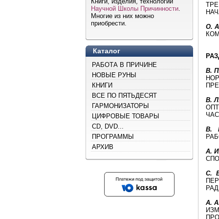
Книги, изделия, технологии
ТРЕ
Научной Школы Причинности
.
НАЧ
Многие из них можно
приобрести.
О. А
КОМ
Каталог
РАЗ
РАБОТА В ПРИЧИНЕ
В. П
НОВЫЕ РУНЫ
НОР
КНИГИ
ПРЕ
ВСЕ ПО ПЯТЬДЕСЯТ
В. Л
ГАРМОНИЗАТОРЫ
ОПТ
ЧАС
ЦИФРОВЫЕ ТОВАРЫ
CD, DVD...
B. 
ПРОГРАММЫ
РАБ
АРХИВ
А. И
СПО
C. В
ПЕР
РАД
А. А
ИЗМ
ПРО