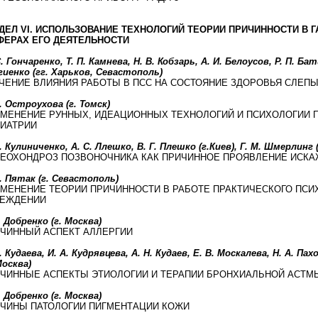
ДЕЛ VI. ИСПОЛЬЗОВАНИЕ ТЕХНОЛОГИЙ ТЕОРИИ ПРИЧИННОСТИ В 
ФЕРАХ ЕГО ДЕЯТЕЛЬНОСТИ
. Гончаренко, Т. П. Камнева, Н. В. Кобзарь, А. И. Белоусов, Р. П. Б
гиенко (гг. Харьков, Севастополь)
ЧЕНИЕ ВЛИЯНИЯ РАБОТЫ В ПСС НА СОСТОЯНИЕ ЗДОРОВЬЯ СЛЕП
. Остроухова (г. Томск)
МЕНЕНИЕ РУННЫХ, ИДЕАЦИОННЫХ ТЕХНОЛОГИЙ И ПСИХОЛОГИИ 
ИАТРИИ
. Кулиниченко, А. С. Ллешко, В. Г. Плешко (г.Киев), Г. М. Шмерлинг 
ЕОХОНДРОЗ ПОЗВОНОЧНИКА КАК ПРИЧИННОЕ ПРОЯВЛЕНИЕ ИСКА
Л. Пятак (г. Севастополь)
МЕНЕНИЕ ТЕОРИИ ПРИЧИННОСТИ В РАБОТЕ ПРАКТИЧЕСКОГО ПСИ
РЕЖДЕНИИ
. Добренко (г. Москва)
ЧИННЫЙ АСПЕКТ АЛЛЕРГИИ
. Кудаева, И. А. Кудрявцева, А. Н. Кудаев, Е. В. Москалева, Н. А. Па
Москва)
ЧИННЫЕ АСПЕКТЫ ЭТИОЛОГИИ И ТЕРАПИИ БРОНХИАЛЬНОЙ АСТМ
. Добренко (г. Москва)
ЧИНЫ ПАТОЛОГИИ ПИГМЕНТАЦИИ КОЖИ