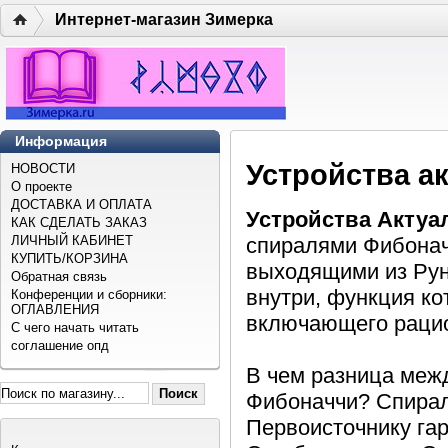
Интернет-магазин Зимерка
Информация
Устройства а
НОВОСТИ
О проекте
ДОСТАВКА И ОПЛАТА
Устройства Актуа
КАК СДЕЛАТЬ ЗАКАЗ
ЛИЧНЫЙ КАБИНЕТ
спиралями Фибоначч
КУПИТЬ/КОРЗИНА
выходящими из Руны
Обратная связь
внутри, функция к
Конференции и сборники:
ОГЛАВЛЕНИЯ
включающего раци
С чего начать читать
соглашение опд
В чем разница меж
Фибоначчи? Спираль
Первоисточнику гар