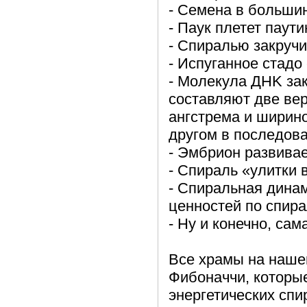
- Семена в больши
- Паук плетет паут
- Спиралью закруч
- Испуганное стадо
- Молекула ДНK за
составляют две ве
ангстрема и ширино
другом в последов
- Эмбрион развива
- Спираль «улитки 
- Спиральная динам
ценностей по спир
- Ну и конечно, са
Все храмы на наше
Фибоначчи, которые
энергетических спи