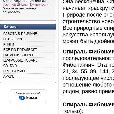
Она бесконечна. Сп
Книги, изделия, технологии
Научной Школы Причинности
.
начинает «раскрутк
Многие из них можно
приобрести.
Природе после оче
строительство ново
Каталог
Все природные спир
искусства использу
РАБОТА В ПРИЧИНЕ
НОВЫЕ РУНЫ
может быть двойно
КНИГИ
ВСЕ ПО ПЯТЬДЕСЯТ
Спираль Фибонач
ГАРМОНИЗАТОРЫ
последовательност
ЦИФРОВЫЕ ТОВАРЫ
Фибоначчи». Эта пос
CD, DVD...
21, 34, 55, 89, 144
ПРОГРАММЫ
АРХИВ
последующее число
отношение любого 
рядом, равно прим
Cпираль Фибонач
только):