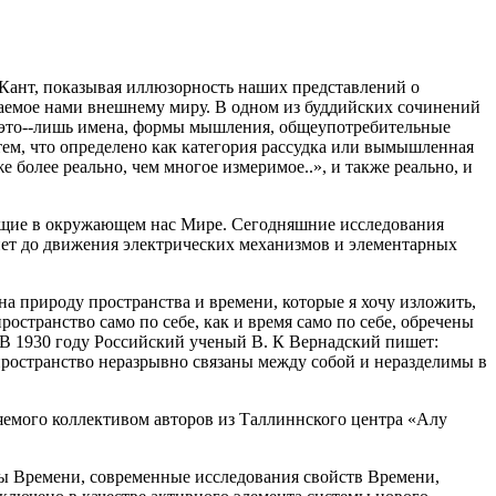
 Кант, показывая иллюзорность наших представлений о
сываемое нами внешнему миру. В одном из буддийских сочинений
се это--лишь имена, формы мышления, общеупотребительные
тем, что определено как категория рассудка или вымышленная
 более реально, чем многое измеримое..», и также реально, и
дящие в окружающем нас Мире. Сегодняшние исследования
нет до движения электрических механизмов и элементарных
а природу пространства и времени, которые я хочу изложить,
остранство само по себе, как и время само по себе, обречены
. В 1930 году Российский ученый В. К Вернадский пишет:
пространство неразрывно связаны между собой и неразделимы в
ляемого коллективом авторов из Таллиннского центра «Алу
ы Времени, современные исследования свойств Времени,