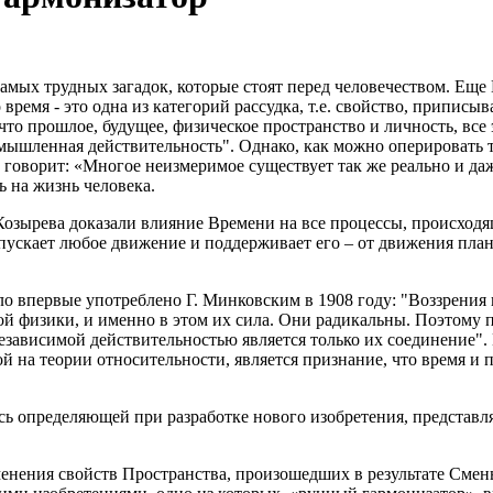
самых трудных загадок, которые стоят перед человечеством. Еще
о время - это одна из категорий рассудка, т.е. свойство, припи
, что прошлое, будущее, физическое пространство и личность, в
ымышленная действительность". Однако, как можно оперировать 
 говорит: «Многое неизмеримое существует так же реально и даже
ь на жизнь человека.
Козырева доказали влияние Времени на все процессы, происхо
апускает любое движение и поддерживает его – от движения пла
о впервые употреблено Г. Минковским в 1908 году: "Воззрения н
й физики, и именно в этом их сила. Они радикальны. Поэтому пр
независимой действительностью является только их соединение"
 на теории относительности, является признание, что время и 
ась определяющей при разработке нового изобретения, представ
енения свойств Пространства, произошедших в результате Смен