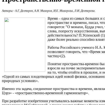
Авторы - А.Г. Дегтерев, А.Н. Микеров, И.Е. Микерова, Л.И. Дегтерева.
Время – одна из самых больших и 
пространстве и времени, писал, чт
говорится: "О монахи, Будда учил
слова, попросту искусственная, в
действительность? П.Успенский (1)
даже более реально способно влият
Работы Российского ученого Н.А. 
позволяют говорить, что «Время з
частиц»(2).
Понятие пространства-времени был
взросли на почве экспериментально
на то, чтобы отойти в прошлое, и 
«Одной из самых плодотворных идей новой физики, основанной
природных условиях».
Именно эта задача, соединение пространства и времени, являл
Цэрэ» - «пространственно-временной гармонизатор».
При разработке изобретения учитывались важные моменты изм