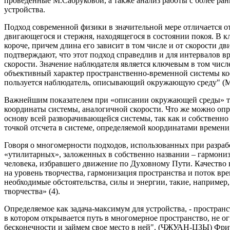
проведенные М.Сабруковой, а также анализ работы с более ран
устройства.
Подход современной физики в значительной мере отличается о
двигающегося и стержня, находящегося в состоянии покоя. В 
короче, причем длина его зависит в том числе и от скорости д
подтверждают, что этот подход справедлив и для интервалов в
скорости. Значение наблюдателя является ключевым в том чис
объективный характер пространственно-временной системы коо
пользуется наблюдатель, описывающий окружающую среду" (М
Важнейшим показателем при «описании окружающей среды» тут
координаты системы, аналогичной скорости. Что же можно опр
основу всей разворачивающейся системы, так как и собственн
точкой отсчета в системе, определяемой координатами времени
Говоря о многомерности подходов, использованных при разрабо
«утилитарных», заложенных в собственно названии – гармониз
человека, избравшего движение по Духовному Пути. Качество в
на уровень творчества, гармонизация пространства и поток вр
необходимые обстоятельства, силы и энергии, такие, наприме
творчества» (4).
Определяемое как задача-максимум для устройства, - простран
в котором открывается путь в многомерное пространство, не о
бесконечности и займем свое место в ней". (ЧЖУАН-ЦЗЫ) Фрит