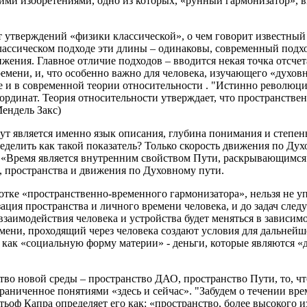
ими изобретениями, одно из которых, «рунный гармонизатор», в
т утверждений «физики классической», о чем говорит известный
классическом подходе эти длины – одинаковы, современный подх
вижения. Главное отличие подходов – вводится некая точка отсч
ремени, и, что особенно важно для человека, изучающего «духо
ле и в современной теории относительности . "Истинно революц
рдинат. Теория относительности утверждает, что пространстве
ендель Закс)
 является именно язык описания, глубина понимания и степень
еделить как такой показатель? Только скорость движения по Ду
о «Время является внутренним свойством Пути, раскрывающимся п
, пространства и движения по Духовному пути.
тке «пространственно-временного гармонизатора», нельзя не упо
ация пространства и личного времени человека, и до задач след
заимодействия человека и устройства будет меняться в зависимо
емени, проходящий через человека создают условия для дальнейш
р, как «социальную форму материи» - деньги, которые являются
ство новой среды – пространство ДАО, пространство Пути, то, 
граниченное понятиями «здесь и сейчас». "Забудем о течении вр
ьоф Капра определяет его как: «пространство, более высокого 