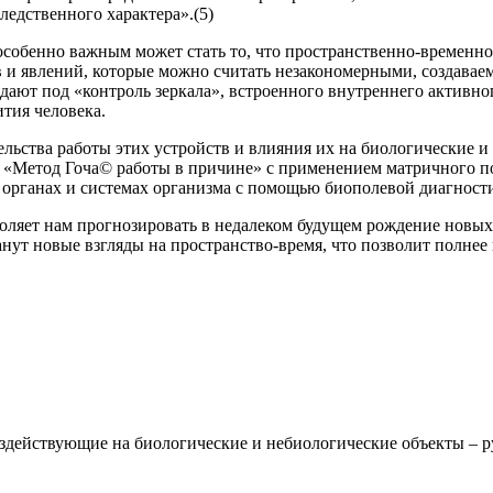
следственного характера».(5)
особенно важным может стать то, что пространственно-временно
и явлений, которые можно считать незакономерными, создаваемым
ают под «контроль зеркала», встроенного внутреннего активно
ития человека.
тельства работы этих устройств и влияния их на биологические 
н «Метод Гоча© работы в причине» с применением матричного п
органах и системах организма с помощью биополевой диагности
оляет нам прогнозировать в недалеком будущем рождение новых
нут новые взгляды на пространство-время, что позволит полне
 воздействующие на биологические и небиологические объекты –