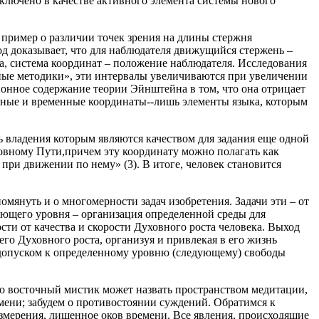
ключено в качестве активного элемента системы нового
 пример о различии точек зрения на длины стержня
од доказывает, что для наблюдателя движущийся стержень –
ета, система координат – положение наблюдателя. Исследования
вные методики», эти интервалы увеличиваются при увеличении
ионное содержание теории Эйнштейна в том, что она отрицает
нные и временные координаты--лишь элементы языка, которым
 владения которым являются качеством для задания еще одной
ховному Пути,причем эту координату можно полагать как
ри движении по нему» (3). В итоге, человек становится
мянуть и о многомерности задач изобретения. Задачи эти – от
ующего уровня – организация определенной среды для
сти от качества и скорости Духовного роста человека. Выход
его Духовного роста, организуя и привлекая в его жизнь
 «допуском к определенному уровню (следующему) свободы
что восточный мистик может назвать пространством медитации,
емени; забудем о противостоянии суждений. Обратимся к
измерения, лишенное оков времени. Все явления, происходящие