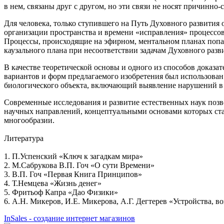
в нем, связаны друг с другом, но эти связи не носят причинно-
Для человека, только ступившего на Путь Духовного развития 
организации пространства и времени «исправления» процессов 
Процессы, происходящие на эфирном, ментальном планах попад
каузального плана при несоответствии задачам Духовного разв
В качестве теоретической основы и одного из способов доказа
вариантов и форм предлагаемого изобретения был использова
биологического объекта, включающий выявление нарушений в 
Современные исследования и развитие естественных наук позв
научных направлений, концептуальными основами которых ста
многообразии.
Литература
1. П.Успенский «Ключ к загадкам мира»
2. М.Сабрукова В.П. Гоч «О сути Времени»
3. В.П. Гоч «Первая Книга Принципов»
4. Т.Немцева «Жизнь денег»
5. Фритьоф Капра «Дао Физики»
6. А.Н. Микеров, И.Е. Микерова, А.Г. Дегтерев «Устройства,
InSales - создание интернет магазинов