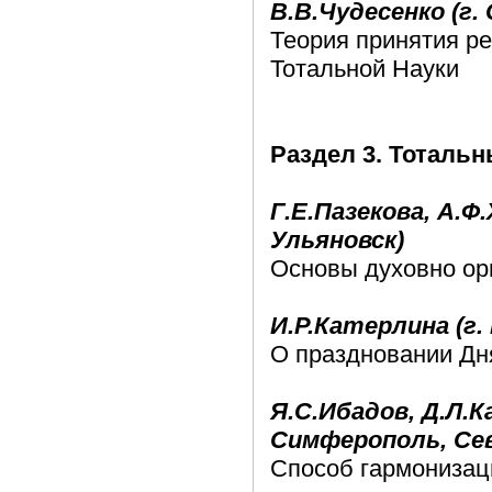
В.В.Чудесенко (г
Теория принятия р
Тотальной Науки
Раздел 3. Тотальн
Г.Е.Пазекова, А.Ф
Ульяновск)
Основы духовно ор
И.Р.Катерлина (г.
О праздновании Дн
Я.С.Ибадов, Д.Л.К
Симферополь, Се
Способ гармонизац