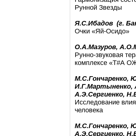
Рунной Звезды
Я.С.Ибадов (г. Ба
Очки «Яй-Осидо»
О.А.Мазуров, А.О.
Рунно-звуковая тер
комплексе «Т#А О
М.С.Гончаренко, Ю
И.Г.Мартыненко, А
А.Э.Сергиенко, Н.
Исследование влия
человека
М.С.Гончаренко, 
А.Э.Сергиенко, Н.