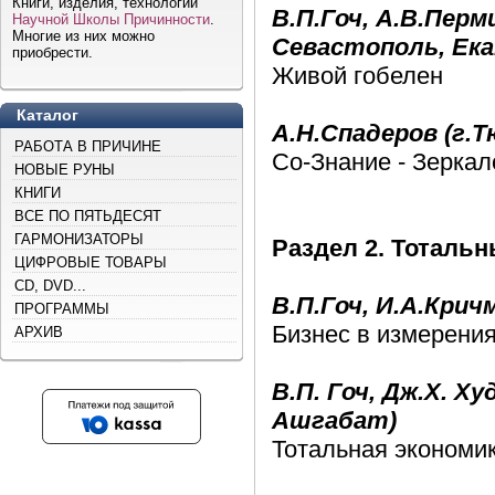
Книги, изделия, технологии
В.П.Гоч, А.В.Перм
Научной Школы Причинности
.
Многие из них можно
Севастополь, Ек
приобрести.
Живой гобелен
Каталог
A.Н.Спадеров (г.
РАБОТА В ПРИЧИНЕ
Co-Знание - Зеркал
НОВЫЕ РУНЫ
КНИГИ
ВСЕ ПО ПЯТЬДЕСЯТ
ГАРМОНИЗАТОРЫ
Раздел 2. Тоталь
ЦИФРОВЫЕ ТОВАРЫ
CD, DVD...
B.П.Гоч, И.А.Крич
ПРОГРАММЫ
Бизнес в измер
АРХИВ
В.П. Гоч, Дж.Х. Х
Ашгабат)
Тотальная экономи