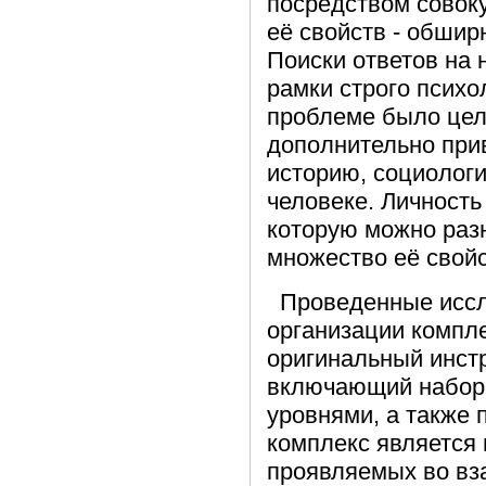
посредством совоку
её свойств - обши
Поиски ответов на 
рамки строго психо
проблеме было цел
дополнительно при
историю, социологи
человеке. Личность
которую можно раз
множество её свойс
Проведенные иссле
организации компл
оригинальный инстр
включающий набор
уровнями, а также 
комплекс является
проявляемых во вз