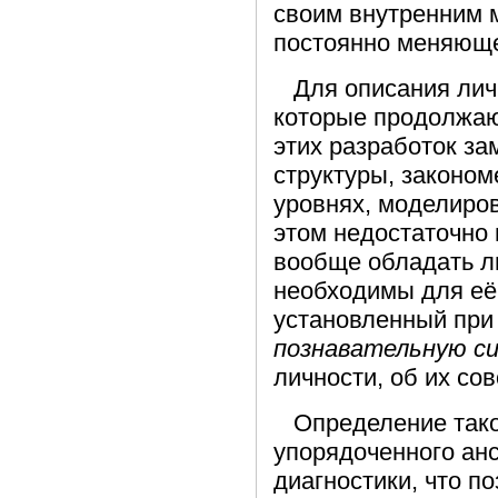
своим внутренним м
постоянно меняюще
Для описания личн
которые продолжаю
этих разработок за
структуры, законо
уровнях, моделиро
этом недостаточно 
вообще обладать ли
необходимы для её
установленный при
познавательную с
личности, об их сов
Определение такой
упорядоченного ан
диагностики, что п