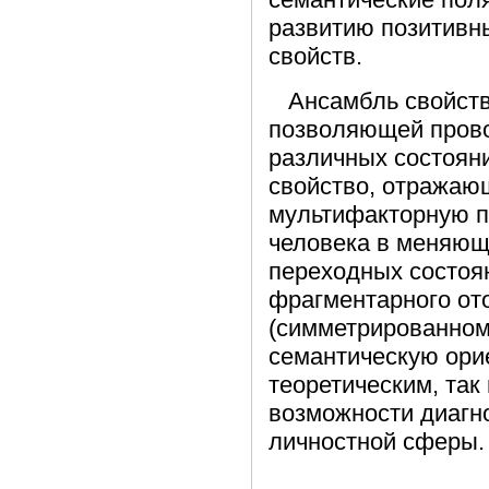
развитию позитивны
свойств.
Ансамбль свойств 
позволяющей прово
различных состояни
свойство, отражающ
мультифакторную п
человека в меняющ
переходных состоя
фрагментарного от
(симметрированном
семантическую ори
теоретическим, та
возможности диагно
личностной сферы.
Ключевы