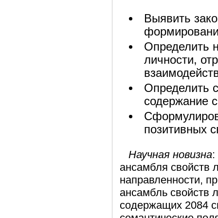
Выявить зако
формировани
Определить н
личности, о
взаимодейств
Определить 
содержание с
Сформулиров
позитивных с
Научная новизна
:
ансамбля свойств 
направленности, п
ансамбль свойств л
содержащих 2084 с
семантические пол