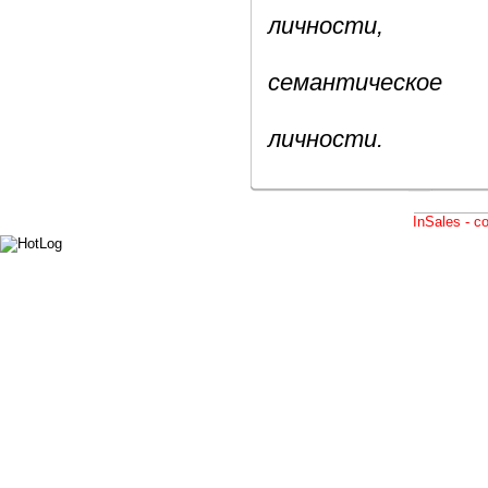
личности,
бипол
семантическое
поле, 
личности.
InSales - 