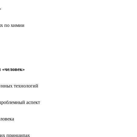
»
ях по химии
ы «человек»
рунных технологий
 проблемный аспект
еловека
щих принципах