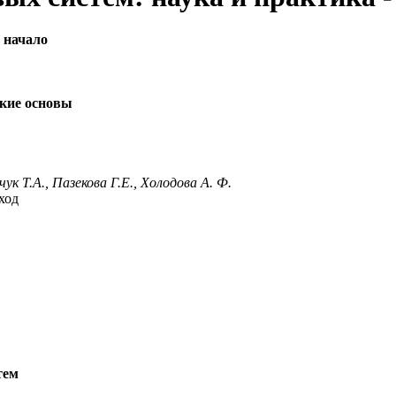
 начало
ские основы
к Т.А., Пазекова Г.Е., Холодова А. Ф.
ход
тем