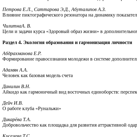
Петрова E.Л., Саттарова Э.Д., Абуталипов А.З.
Влияние пиктографического резонатора на динамику показател
ЧилитнаА. В.
Цели и задачи курса «Здоровый образ жизни» в дополнительно
Раздел 4. Экология образования и гармонизация личности
Абдрахманова Е.Р.
Формирование правосознания молодежи в системе дополнител
Адамян А.А.
Человек как базовая модель счета
Данилин В.Н.
Айкидо как гармоничный вид восточных единоборств: перспект
Дейч И.В.
О работе клуба «Рунальжи»
Дикарёва Т.А.
Добровольчество как площадка для развития аттрактивной ода
Киселева Т.С.