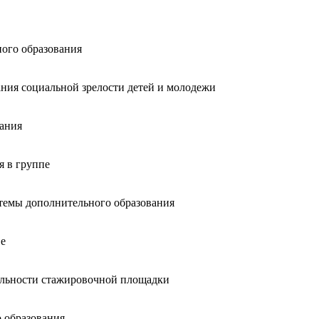
ного образования
ния социальной зрелости детей и молодежи
ания
я в группе
стемы дополнительного образования
ве
ельности стажировочной площадки
 образования