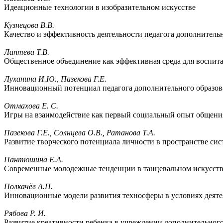
Идеационные технологии в изобразительном искусстве
Кузнецова В.В.
Качество и эффективность деятельности педагога дополнитель
Лаптева Т.В.
Общественное объединение как эффективная среда для воспита
Луханина И.Ю., Пазекова Г.Е.
Инновационный потенциал педагога дополнительного образов
Отмахова Е. С.
Игры на взаимодействие как первый социальный опыт общени
Пазекова Г.Е., Солнцева О.В., Ратанова Т.А.
Развитие творческого потенциала личности в пространстве си
Пантюшина Е.А.
Современные молодежные тенденции в танцевальном искусст
Полкачёв А.П.
Инновационные модели развития техносферы в условиях деят
Рябова Р. И.
Развитие креативности ребенка в учреждении дополнительного