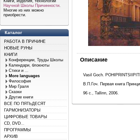
Книги, изделия, технологии
Научной Школы Причинности
.
Многие из них можно
приобрести.
Каталог
РАБОТА В ПРИЧИНЕ
НОВЫЕ РУНЫ
КНИГИ
Описание
Конференции, Труды Школы
Календари, блокноты
Стихи и ...
Vasil Goch. POHIPRINTSI
More languages
Философия
В.П.Гоч. Первая книга Принци
Мир Граля
Сказки
96 с., Tallinn, 2006.
Другие книги
ВСЕ ПО ПЯТЬДЕСЯТ
ГАРМОНИЗАТОРЫ
ЦИФРОВЫЕ ТОВАРЫ
CD, DVD...
ПРОГРАММЫ
АРХИВ