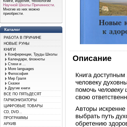
Книги, изделия, технологии
Научной Школы Причинности
.
Многие из них можно
приобрести.
Каталог
РАБОТА В ПРИЧИНЕ
НОВЫЕ РУНЫ
КНИГИ
Конференции, Труды Школы
Описание
Календари, блокноты
Стихи и ...
More languages
Философия
Книга доступным 
Мир Граля
человеку духовны
Сказки
Другие книги
помочь
человеку
ВСЕ ПО ПЯТЬДЕСЯТ
свою ответственн
ГАРМОНИЗАТОРЫ
ЦИФРОВЫЕ ТОВАРЫ
Авторы искренне 
CD, DVD...
выбрать путь дух
ПРОГРАММЫ
обретению здоров
АРХИВ