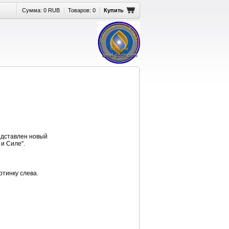
Сумма:
0 RUB
Товаров:
0
Купить
редставлен новый
и Силе".
тинку слева.